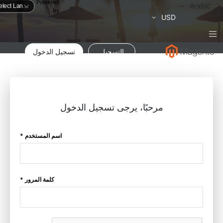
Powered
لغة
Arabic
by
العملة
USD
التسجيل
تسجيل الدخول
مرحبًا، يرجى تسجيل الدخول
اسم المستخدم *
كلمة المرور *