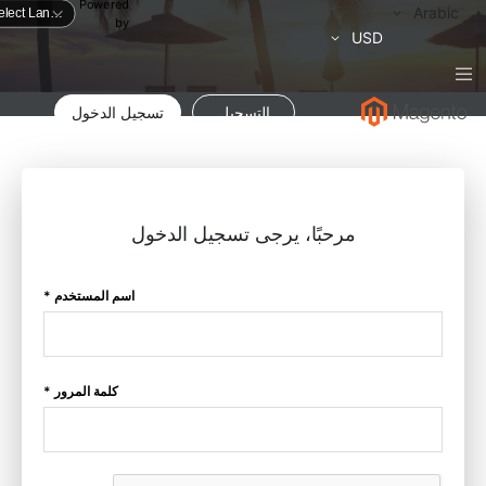
Powered
لغة
Arabic
by
العملة
USD
التسجيل
تسجيل الدخول
مرحبًا، يرجى تسجيل الدخول
اسم المستخدم *
كلمة المرور *