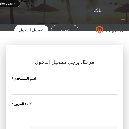
Powered
لغة
Arabic
by
العملة
USD
التسجيل
تسجيل الدخول
مرحبًا، يرجى تسجيل الدخول
اسم المستخدم *
كلمة المرور *