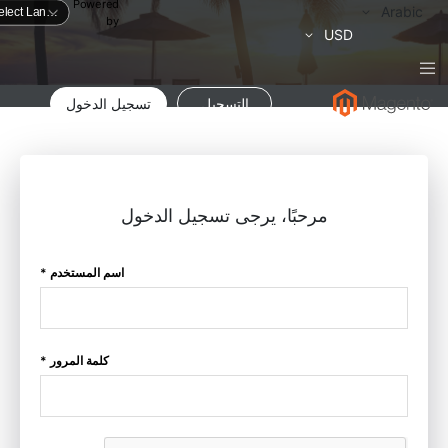
Powered
لغة
Arabic
by
العملة
USD
التسجيل
تسجيل الدخول
مرحبًا، يرجى تسجيل الدخول
اسم المستخدم *
كلمة المرور *