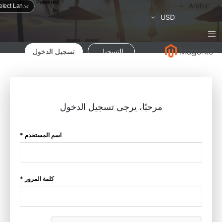
Powered
لغة
Arabic
by
العملة
USD
التسجيل
تسجيل الدخول
مرحبًا، يرجى تسجيل الدخول
اسم المستخدم *
كلمة المرور *