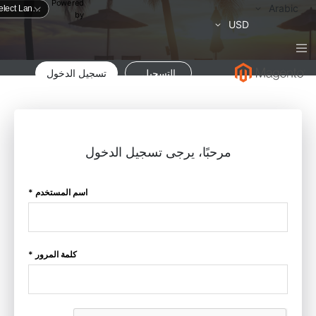
Powered
لغة
Arabic
by
العملة
USD
التسجيل
تسجيل الدخول
مرحبًا، يرجى تسجيل الدخول
اسم المستخدم *
كلمة المرور *