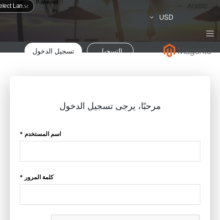
Powered
لغة
Arabic
by
العملة
USD
التسجيل
تسجيل الدخول
مرحبًا، يرجى تسجيل الدخول
اسم المستخدم *
كلمة المرور *