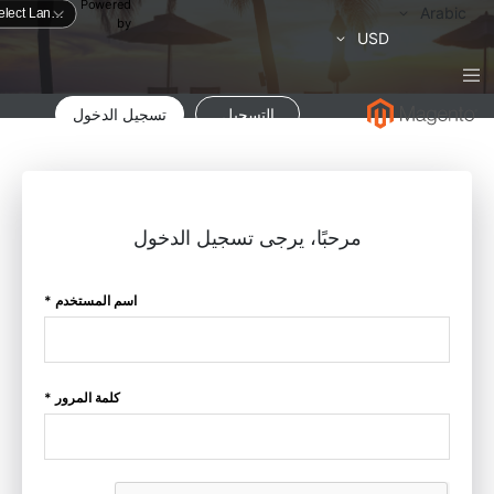
Powered
لغة
Arabic
by
العملة
USD
التسجيل
تسجيل الدخول
مرحبًا، يرجى تسجيل الدخول
اسم المستخدم *
كلمة المرور *