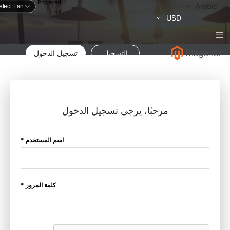
Powered
لغة
Arabic
by
العملة
USD
التسجيل
تسجيل الدخول
مرحبًا، يرجى تسجيل الدخول
اسم المستخدم *
كلمة المرور *