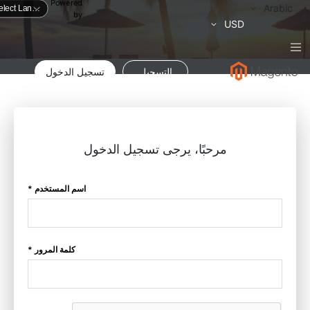
Powered
لغة
Arabic
by
العملة
USD
التسجيل
تسجيل الدخول
مرحبًا، يرجى تسجيل الدخول
اسم المستخدم *
كلمة المرور *