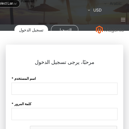
Powered
لغة
Arabic
by
العملة
USD
التسجيل
تسجيل الدخول
مرحبًا، يرجى تسجيل الدخول
اسم المستخدم *
كلمة المرور *