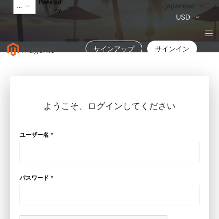
Powered
言
japanese
by
語
通
USD
貨
サインアップ
サインイン
ようこそ、ログインしてください
ユーザー名 *
パスワード *