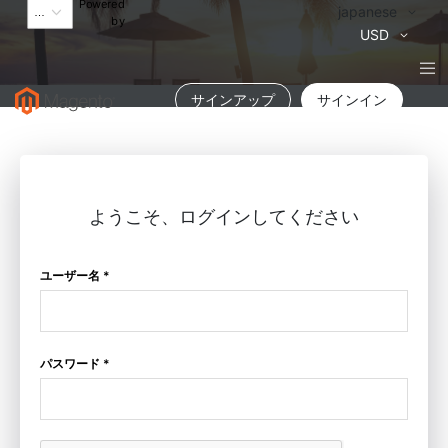
Powered
言
japanese
by
語
通
USD
貨
サインアップ
サインイン
ようこそ、ログインしてください
ユーザー名 *
パスワード *