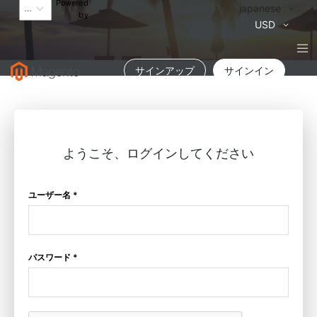
Powered
言
japanese
by
語
通
USD
貨
サインアップ
サインイン
ようこそ、ログインしてください
ユーザー名 *
パスワード *