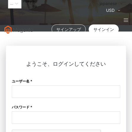
Powered
言
japanese
by
語
通
USD
貨
サインアップ
サインイン
ようこそ、ログインしてください
ユーザー名 *
パスワード *