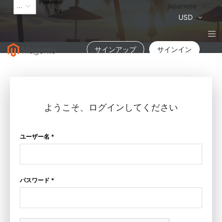
Powered
言
japanese
by
語
通
USD
貨
サインアップ
サインイン
ようこそ、ログインしてください
ユーザー名 *
パスワード *