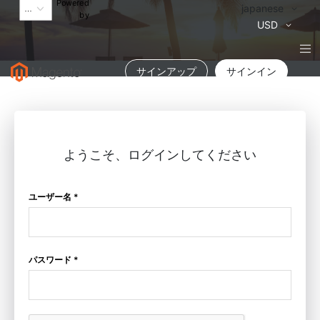
Powered
言
japanese
by
語
通
USD
貨
サインアップ
サインイン
ようこそ、ログインしてください
ユーザー名 *
パスワード *