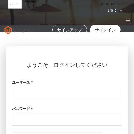
Powered
言
japanese
by
語
通
USD
貨
サインアップ
サインイン
ようこそ、ログインしてください
ユーザー名 *
パスワード *