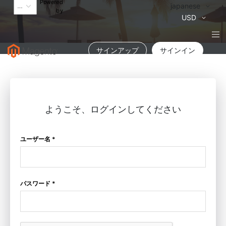
Powered
言
japanese
by
語
通
USD
貨
サインアップ
サインイン
ようこそ、ログインしてください
ユーザー名 *
パスワード *