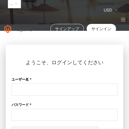
Powered
言
japanese
by
語
通
USD
貨
サインアップ
サインイン
ようこそ、ログインしてください
ユーザー名 *
パスワード *