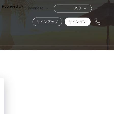
Powered by
通
言
japanese
USD
貨
語
サインアップ
サインイン