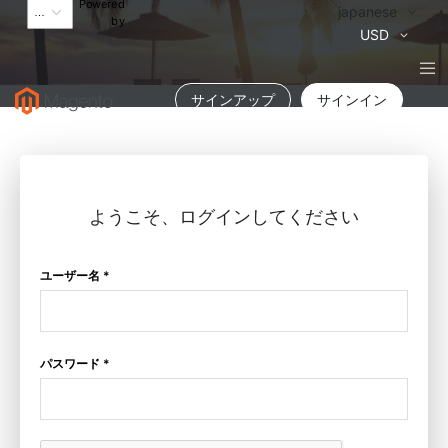
Powered
言
japanese
by
語
通
USD
貨
サインアップ
サインイン
ようこそ、ログインしてください
ユーザー名 *
パスワード *