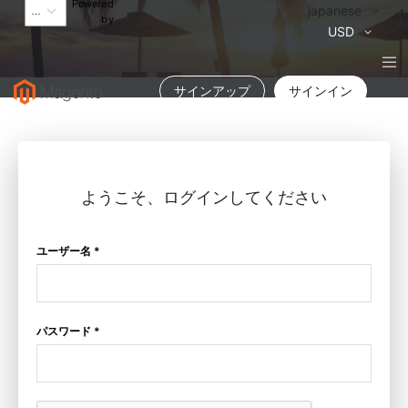
Powered
言
japanese
by
語
通
USD
貨
サインアップ
サインイン
ようこそ、ログインしてください
ユーザー名 *
パスワード *