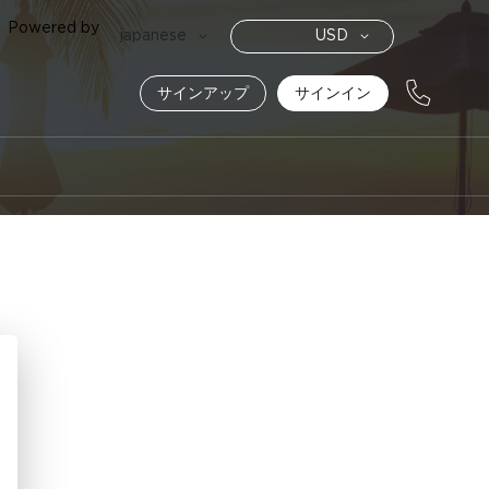
Powered by
通
言
japanese
USD
貨
語
サインアップ
サインイン