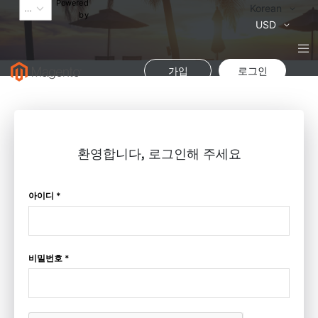
Powered
Language
Korean
by
통
USD
화
가입
로그인
환영합니다, 로그인해 주세요
아이디 *
비밀번호 *