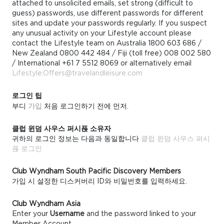
attached to unsolicited emails, set strong (difficult to
guess) passwords, use different passwords for different
sites and update your passwords regularly. If you suspect
any unusual activity on your Lifestyle account please
contact the Lifestyle team on Australia 1800 603 686 /
New Zealand 0800 442 484 / Fiji (toll free) 008 002 580
/ International +61 7 5512 8069 or alternatively email
Lifestyle.Offers@travelandleisure.com
로그인 팁
부디
가입
처음 로그인하기 전에 먼저.
클럽 윈덤 사우스 퍼시픉 소유자
귀하의 로그인 정보는 다음과 동일합니다
클럽 윈덤 사우스 퍼시
픉 로그인
Club Wyndham South Pacific Discovery Members
가입 시 설정한 디스커버리 ID와 비밀번호를 입력하세요.
Club Wyndham Asia
Enter your
Username
and the password linked to your
Member Account.