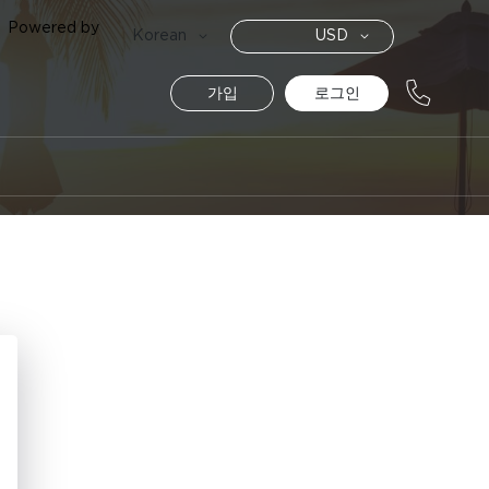
Powered by
통
Language
Korean
USD
화
가입
로그인