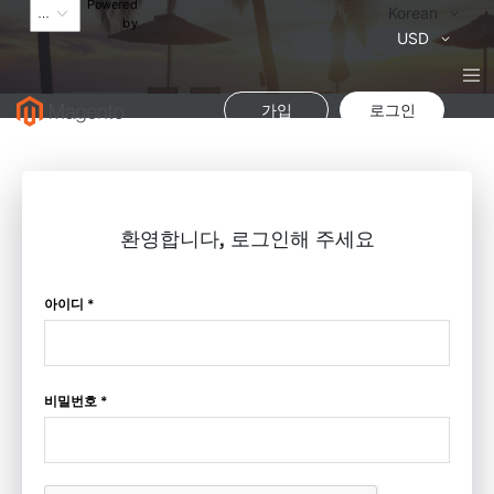
Powered
Language
Korean
by
통
USD
화
가입
로그인
환영합니다, 로그인해 주세요
아이디 *
비밀번호 *