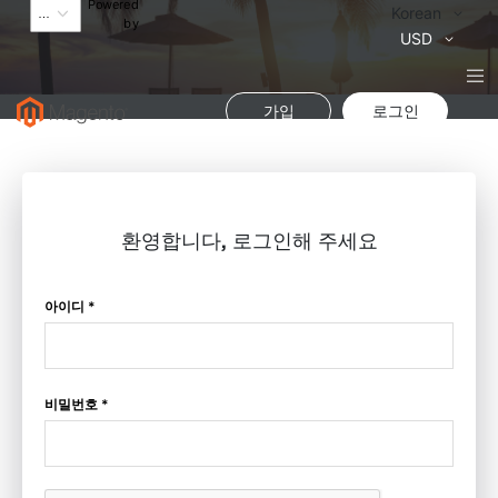
Powered
Language
Korean
by
통
USD
화
가입
로그인
환영합니다, 로그인해 주세요
아이디 *
비밀번호 *