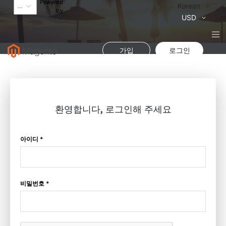
Powered
Language
Korean
by
통
USD
화
가입
로그인
환영합니다, 로그인해 주세요
아이디 *
비밀번호 *