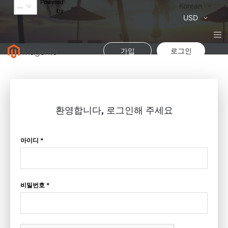
Powered
Language
Korean
by
통
USD
화
가입
로그인
환영합니다, 로그인해 주세요
아이디 *
비밀번호 *