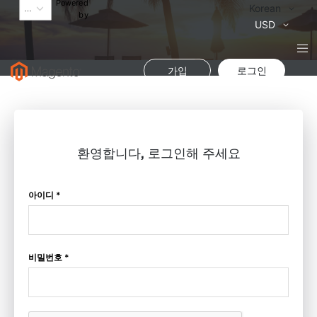
Powered
Language
Korean
by
통
USD
화
가입
로그인
환영합니다, 로그인해 주세요
아이디 *
비밀번호 *