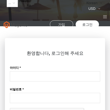
Powered
Language
Korean
by
통
USD
화
가입
로그인
환영합니다, 로그인해 주세요
아이디 *
비밀번호 *