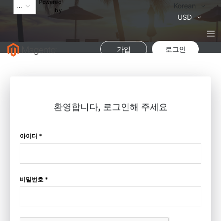
Powered
Language
Korean
by
통
USD
화
가입
로그인
환영합니다, 로그인해 주세요
아이디 *
비밀번호 *