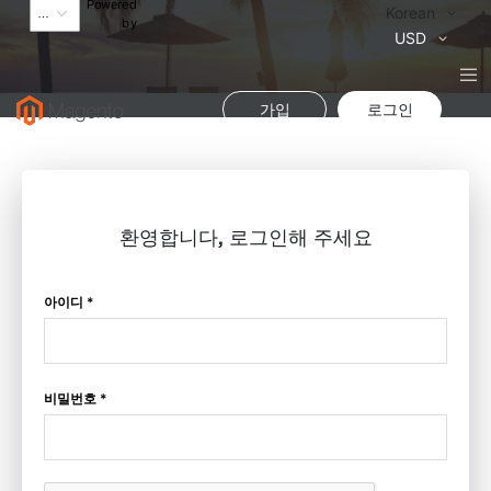
Powered
Language
Korean
by
통
USD
화
가입
로그인
환영합니다, 로그인해 주세요
아이디 *
비밀번호 *