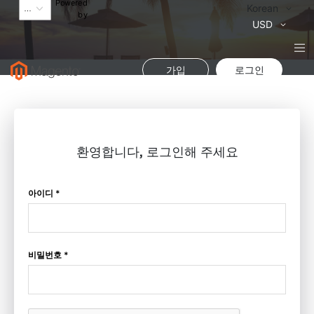
Powered
Language
Korean
by
통
USD
화
가입
로그인
환영합니다, 로그인해 주세요
아이디 *
비밀번호 *