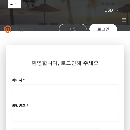
Powered
Language
Korean
by
통
USD
화
가입
로그인
환영합니다, 로그인해 주세요
아이디 *
비밀번호 *