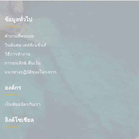
ข้อมูลทั่วไป
คำถามที่พบบ่อย
วินด์แฮม เดสติเนชั่นส์
วิธีการทำงาน
การยกเลิก& คืนเงิน
แนวทางปฏิบัติของโครงการ
องค์กร
เป็นพันธมิตรกับเรา
ลิงค์โซเชียล