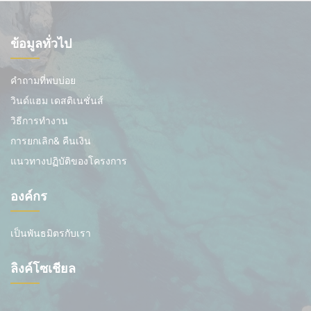
ข้อมูลทั่วไป
คำถามที่พบบ่อย
วินด์แฮม เดสติเนชั่นส์
วิธีการทำงาน
การยกเลิก& คืนเงิน
แนวทางปฏิบัติของโครงการ
องค์กร
เป็นพันธมิตรกับเรา
ลิงค์โซเชียล