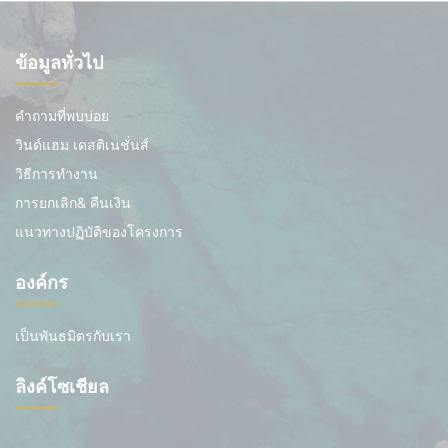
ข้อมูลทั่วไป
คำถามที่พบบ่อย
วินด์แฮม เดสติเนชั่นส์
วิธีการทำงาน
การยกเลิก& คืนเงิน
แนวทางปฏิบัติของโครงการ
องค์กร
เป็นพันธมิตรกับเรา
ลิงค์โซเชียล