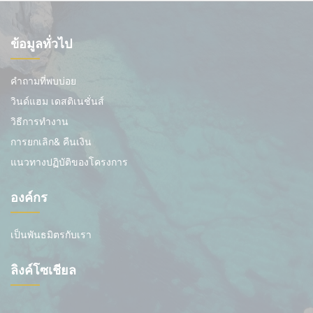
ข้อมูลทั่วไป
คำถามที่พบบ่อย
วินด์แฮม เดสติเนชั่นส์
วิธีการทำงาน
การยกเลิก& คืนเงิน
แนวทางปฏิบัติของโครงการ
องค์กร
เป็นพันธมิตรกับเรา
ลิงค์โซเชียล