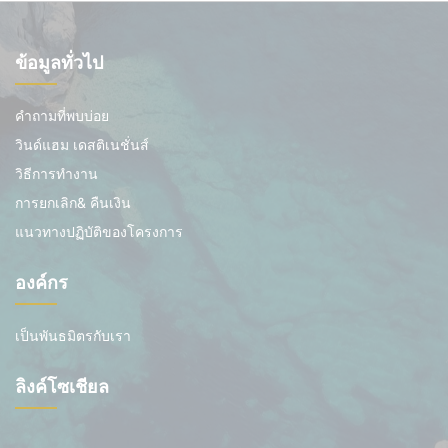
ข้อมูลทั่วไป
คำถามที่พบบ่อย
วินด์แฮม เดสติเนชั่นส์
วิธีการทำงาน
การยกเลิก& คืนเงิน
แนวทางปฏิบัติของโครงการ
องค์กร
เป็นพันธมิตรกับเรา
ลิงค์โซเชียล