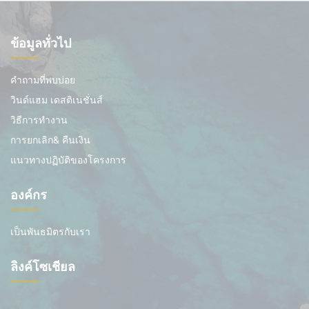
ข้อมูลทั่วไป
คำถามที่พบบ่อย
วินด์แฮม เดสติเนชั่นส์
วิธีการทำงาน
การยกเลิก& คืนเงิน
แนวทางปฏิบัติของโครงการ
องค์กร
เป็นพันธมิตรกับเรา
ลิงค์โซเชียล