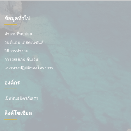
ข้อมูลทั่วไป
คำถามที่พบบ่อย
วินด์แฮม เดสติเนชั่นส์
วิธีการทำงาน
การยกเลิก& คืนเงิน
แนวทางปฏิบัติของโครงการ
องค์กร
เป็นพันธมิตรกับเรา
ลิงค์โซเชียล