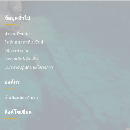
ข้อมูลทั่วไป
คำถามที่พบบ่อย
วินด์แฮม เดสติเนชั่นส์
วิธีการทำงาน
การยกเลิก& คืนเงิน
แนวทางปฏิบัติของโครงการ
องค์กร
เป็นพันธมิตรกับเรา
ลิงค์โซเชียล