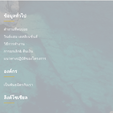
ข้อมูลทั่วไป
คำถามที่พบบ่อย
วินด์แฮม เดสติเนชั่นส์
วิธีการทำงาน
การยกเลิก& คืนเงิน
แนวทางปฏิบัติของโครงการ
องค์กร
เป็นพันธมิตรกับเรา
ลิงค์โซเชียล