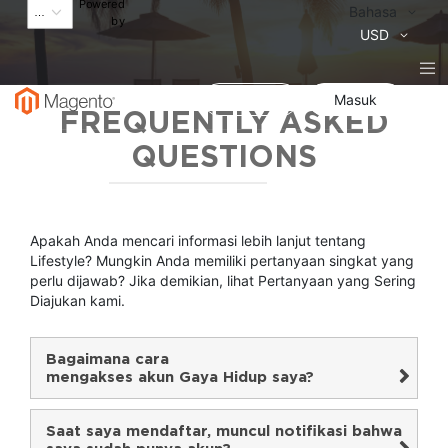
Powered
Bahasa
Bahasa
by
Mata
USD
Uang
Daftar
Masuk
FREQUENTLY ASKED
QUESTIONS
Apakah Anda mencari informasi lebih lanjut tentang
Lifestyle? Mungkin Anda memiliki pertanyaan singkat yang
perlu dijawab? Jika demikian, lihat Pertanyaan yang Sering
Diajukan kami.
Ciutkan Semua
|
Perluas Semua
Bagaimana cara
mengakses akun Gaya Hidup saya?
Saat saya mendaftar, muncul notifikasi bahwa