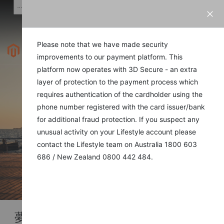
Powered
言
japanese
by
語
通
USD
貨
閉
じ
Please note that we have made security
る
サインアップ
サインイン
improvements to our payment platform. This
platform now operates with 3D Secure - an extra
layer of protection to the payment process which
requires authentication of the cardholder using the
phone number registered with the card issuer/bank
for additional fraud protection. If you suspect any
unusual activity on your Lifestyle account please
contact the Lifestyle team on Australia 1800 603
686 / New Zealand 0800 442 484.
夢を描き、探検し、思い出を作ろう