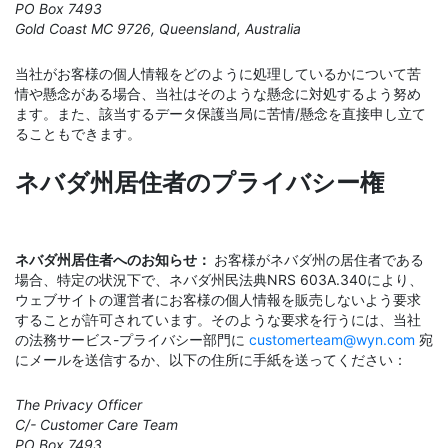
PO Box 7493
Gold Coast MC 9726, Queensland, Australia
当社がお客様の個人情報をどのように処理しているかについて苦
情や懸念がある場合、当社はそのような懸念に対処するよう努め
ます。また、該当するデータ保護当局に苦情/懸念を直接申し立て
ることもできます。
ネバダ州居住者のプライバシー権
ネバダ州居住者へのお知らせ：
お客様がネバダ州の居住者である
場合、特定の状況下で、ネバダ州民法典NRS 603A.340により、
ウェブサイトの運営者にお客様の個人情報を販売しないよう要求
することが許可されています。そのような要求を行うには、当社
の法務サービス-プライバシー部門に
customerteam@wyn.com
宛
にメールを送信するか、以下の住所に手紙を送ってください：
The Privacy Officer
C/- Customer Care Team
PO Box 7493