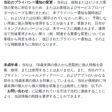
当社のプライバシー通知の変更：
当社は、規制またはビジネス環
境の変化に対応するため、またはお客様およびサービスプロバイ
ダーのニーズを満たすために、本プライバシー通知を随時改訂
し、および/または以前に開示されていなかった新しい、予期しな
い用途に個人情報を使用することがあります。更新され、日付が
スタンプされたバージョンは、本サービスに掲載されます。適用
法で別途要求されない限り（例：関連する重要な変更についてお
客様から同意を得る）、改訂されたプライバシー通知は、そのよ
うな掲載後直ちに有効となります。
未成年者：
当社は、18歳未満の個人から意図的に個人情報を収
集、維持、または使用することはありません。また、当社のウェ
ブサイト、ソーシャルメディアページ、およびアプリのいかなる
部分も18歳未満の個人を対象としていません。当社が偶発的に18
歳未満の個人から個人情報を収集または維持した場合、以下の
「
お問い合わせ
」に記載されている方法で当社に連絡することに
より、当該情報の削除を要求することができます。