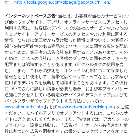
す：
http://tools.google.com/dlpage/gaoptout?hl=en
.
インターネットベース広告:
当社は、お客様が当社のサービスおよ
び他のウェブサイト、アプリ、オンラインサービスにアクセスし
利用する際に、お客様のデバイスでの当社のサービスおよび他の
ウェブサイト、アプリ、サービスのアクセスおよび利用に関する
情報、ならびに第三者から受け取った情報に基づいて、お客様が
関心を持つ可能性のある商品およびサービスに関する広告を配信
するために、第三者の広告会社を利用することがあります。その
ために、これらの会社は、お客様のブラウザに固有のクッキーを
配置または認識することがあります（ピクセルタグの使用を含
む）。また、これらの技術を、オンライン利用について収集した
情報とともに使用して、携帯電話やラップトップなど、お客様が
使用するデバイスを横断して認識することがあります。この慣行
についてさらに詳しい情報が必要な場合、および本プライバシー
通知にアクセスしている特定のデバイスのデスクトップおよびモ
バイルブラウザでオプトアウトする方法については、
www.aboutads.info
および
www.networkadvertising.org
をご覧
ください。モバイルアプリでオプトアウトするには、これらのサ
イトにアクセスしてください。また、Twitterでは、アカウントの
プライバシー設定に移動し、「広告パートナーから共有された情
報に基づいて広告を調整する」の横のチェックボックスをオフに