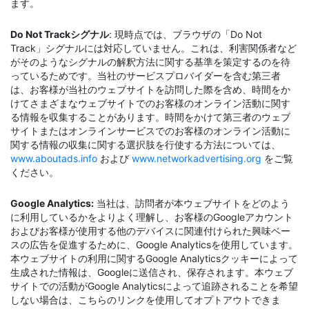
ます。
Do Not Trackシグナル
: 現時点では、ブラウザの「Do Not
Track」シグナルには対応していません。これは、利害関係者など
がそのようなシグナルの解釈方法に関する基準を策定するのを待
っているためです。当社のサービスプロバイダーを含む第三者
は、お客様が当社のウェブサイトを訪問した際を含め、時間をか
けてさまざまなウェブサイトでのお客様のオンライン活動に関す
る情報を収集することがあります。時間をかけて第三者のウェブ
サイトまたはオンラインサービスでのお客様のオンライン活動に
関する情報の収集に関する選択肢を行使する方法については、
www.aboutads.info
および
www.networkadvertising.org
をご覧
ください。
Google Analytics:
当社は、訪問者が本ウェブサイトをどのよう
に利用しているかをよりよく理解し、お客様のGoogleアカウント
およびお客様が使用する他のデバイスに関連付けられた興味ベー
スの広告を促進するために、Google Analyticsを使用しています。
本ウェブサイトの利用に関するGoogle Analyticsクッキーによって
生成された情報は、Googleに送信され、保存されます。本ウェブ
サイトでの活動がGoogle Analyticsによって追跡されることを希望
しない場合は、こちらのリンクを使用してオプトアウトできま