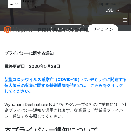
Powered
言
japanese
by
語
通
USD
貨
PRIVACY NOTICE
サインアップ
サインイン
プライバシーに関する通知
最終更新日：2020年5月28日
新型コロナウイルス感染症（COVID-19）パンデミックに関連する
個人情報の収集に関する特別通知を読むには、こちらをクリック
してください。
Wyndham Destinationsおよびそのグループ会社の従業員には、別
途プライバシー通知が適用されます。従業員は「従業員プライバ
シー通知」を参照してください。
本プライバシー通知について