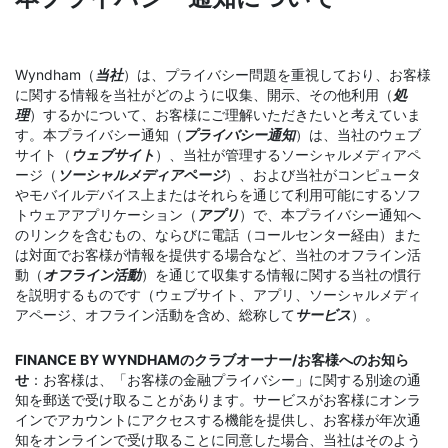
Wyndham（
当社
）は、プライバシー問題を重視しており、お客様
に関する情報を当社がどのように収集、開示、その他利用（
処
理
）するかについて、お客様にご理解いただきたいと考えていま
す。本プライバシー通知（
プライバシー通知
）は、当社のウェブ
サイト（
ウェブサイト
）、当社が管理するソーシャルメディアペ
ージ（
ソーシャルメディアページ
）、および当社がコンピュータ
やモバイルデバイス上またはそれらを通じて利用可能にするソフ
トウェアアプリケーション（
アプリ
）で、本プライバシー通知へ
のリンクを含むもの、ならびに電話（コールセンター経由）また
は対面でお客様が情報を提供する場合など、当社のオフライン活
動（
オフライン活動
）を通じて収集する情報に関する当社の慣行
を説明するものです（ウェブサイト、アプリ、ソーシャルメディ
アページ、オフライン活動を含め、総称して
サービス
）。
FINANCE BY WYNDHAMのクラブオーナー/お客様へのお知ら
せ
：お客様は、「お客様の金融プライバシー」に関する別途の通
知を郵送で受け取ることがあります。サービスがお客様にオンラ
インでアカウントにアクセスする機能を提供し、お客様が年次通
知をオンラインで受け取ることに同意した場合、当社はそのよう