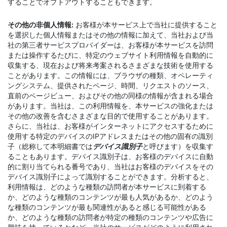
することでオプトアウトすることもできます。
その他の非個人情報:
お客様が本サービス上で当社に提供すること
を選択した個人情報またはその他の情報に加えて、当社および当
社の第三者サービスプロバイダーは、お客様が本サービスを訪問
または操作するたびに、特定のウェブサイト利用情報を自動的に
収集する、現在および将来考案されるさまざまな技術を使用する
ことがあります。この情報には、ブラウザの種類、オペレーティ
ングシステム、提供されたページ、時間、リクエストのソース、
直前のページビュー、およびその他の同様の情報が含まれる場合
があります。当社は、この利用情報を、本サービスの強化または
その他の改善を含むさまざまな目的で使用することがあります。
さらに、当社は、お客様がインターネットにアクセスするために
使用する特定のデバイスのIPアドレスまたはその他の固有の識別
子（総称して本明細書では
デバイス識別子
と呼びます）を収集す
ることもあります。デバイス識別子は、お客様のデバイスに自動
的に割り当てられる番号であり、当社はお客様のデバイスをその
デバイス識別子によって識別することができます。分析すると、
利用情報は、どのような種類の訪問者が本サービスに到着する
か、どのような種類のコンテンツが最も人気があるか、どのよう
な種類のコンテンツが最も関連性があると感じる可能性がある
か、どのような種類の訪問者が特定の種類のコンテンツや広告に