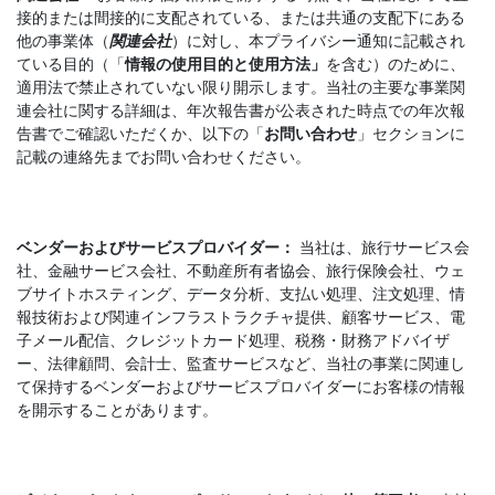
接的または間接的に支配されている、または共通の支配下にある
他の事業体（
関連会社
）に対し、本プライバシー通知に記載され
ている目的（「
情報の使用目的と使用方法」
を含む）のために、
適用法で禁止されていない限り開示します。当社の主要な事業関
連会社に関する詳細は、年次報告書が公表された時点での年次報
告書でご確認いただくか、以下の「
お問い合わせ
」セクションに
記載の連絡先までお問い合わせください。
ベンダーおよびサービスプロバイダー：
当社は、旅行サービス会
社、金融サービス会社、不動産所有者協会、旅行保険会社、ウェ
ブサイトホスティング、データ分析、支払い処理、注文処理、情
報技術および関連インフラストラクチャ提供、顧客サービス、電
子メール配信、クレジットカード処理、税務・財務アドバイザ
ー、法律顧問、会計士、監査サービスなど、当社の事業に関連し
て保持するベンダーおよびサービスプロバイダーにお客様の情報
を開示することがあります。