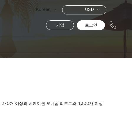
통
Language
Korean
USD
화
가입
로그인
e Co는 270개 이상의 베케이션 오너십 리조트와 4,300개 이상