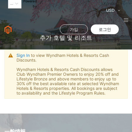
Powered
Language
Korean
by
통
USD
화
가입
로그인
추가 호텔 및 리조트
Sign In
to view Wyndham Hotels & Resorts Cash
Discounts.
Wyndham Hotels & Resorts Cash Discounts allows
Club Wyndham Premier Owners to enjoy 20% off and
Lifestyle Bronze and above members to enjoy up to
30% off the best available rate at selected Wyndham
Hotels & Resorts properties. All bookings are subject
to availability and the Lifestyle Program Rules.
一般情報